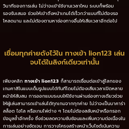
วินาทีของการเล่น ไม่ว่าจะเข้าใช้งานเวลาไหน ระบบก็พร้อม
รองรับเสมอ ช่วยให้เข้าถึงหน้าเกมได้เร็วกว่าแบบที่ไม่ต้องรอ
โหลดนาน และไม่ต้องตามหาช่องทางอื่นให้เสียเวลาอีกต่อไป
เชื่อมทุกค่ายดังไว้ใน ทางเข้า lion123 เล่น
จบได้ในลิงก์เดียวเท่านั้น
เพียงคลิก
ทางเข้า lion123
ก็สามารถเชื่อมต่อเข้าสู่โลกของ
เกมคาสิโนแบบเต็มรูปแบบได้ทันทีโดยไม่ต้องเสียเวลาเปิดหลาย
หน้าให้สับสน การออกแบบระบบให้ใช้งานผ่านช่องทางเดียวช่วย
ให้ผู้เล่นสามารถเข้าเล่นได้ทุกเกมจากทุกค่าย ไม่ว่าจะเป็นบาคาร่า
สล็อต ไฮโล หรือเกมไพ่ต่าง ๆ โดยไม่ต้องสลับหน้าหรือกรอก
ข้อมูลซ้ำอีกครั้ง ซึ่งช่วยลดความซับซ้อนและเพิ่มความต่อเนื่องใน
การเล่นอย่างชัดเจน การวางโครงสร้างหน้าเว็บไซต์เน้นความ