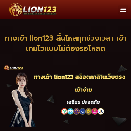
Skip
to
content
โปรโมชั่น
ติดต่อเรา
ทางเข้า lion123 ลื่นไหลทุกช่วงเวลา เข้า
เกมไวแบบไม่ต้องรอโหลด