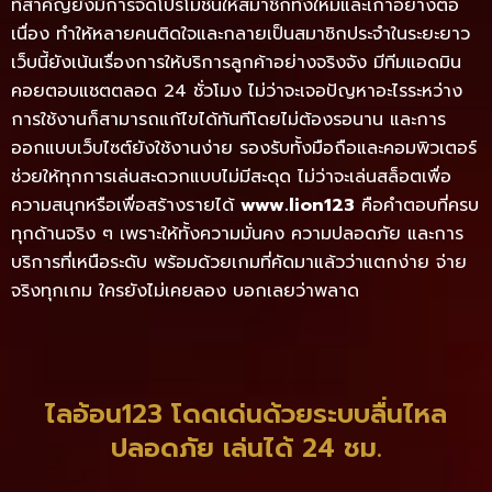
ที่สำคัญยังมีการจัดโปรโมชั่นให้สมาชิกทั้งใหม่และเก่าอย่างต่อ
เนื่อง ทำให้หลายคนติดใจและกลายเป็นสมาชิกประจำในระยะยาว
เว็บนี้ยังเน้นเรื่องการให้บริการลูกค้าอย่างจริงจัง มีทีมแอดมิน
คอยตอบแชตตลอด 24 ชั่วโมง ไม่ว่าจะเจอปัญหาอะไรระหว่าง
การใช้งานก็สามารถแก้ไขได้ทันทีโดยไม่ต้องรอนาน และการ
ออกแบบเว็บไซต์ยังใช้งานง่าย รองรับทั้งมือถือและคอมพิวเตอร์
ช่วยให้ทุกการเล่นสะดวกแบบไม่มีสะดุด ไม่ว่าจะเล่นสล็อตเพื่อ
ความสนุกหรือเพื่อสร้างรายได้
www.lion123
คือคำตอบที่ครบ
ทุกด้านจริง ๆ เพราะให้ทั้งความมั่นคง ความปลอดภัย และการ
บริการที่เหนือระดับ พร้อมด้วยเกมที่คัดมาแล้วว่าแตกง่าย จ่าย
จริงทุกเกม ใครยังไม่เคยลอง บอกเลยว่าพลาด
ไลอ้อน123 โดดเด่นด้วยระบบลื่นไหล
ปลอดภัย เล่นได้ 24 ชม.