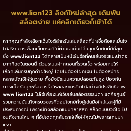
www.lion123 ลิงก์ใหม่ล่าสุด เดิมพัน
สล็อตง่าย แค่คลิกเดียวก็เข้าได้
หากคุณกำลังเลือกเว็บไซต์สำหรับเล่นสล็อตที่น่าเชื่อถือและมั่นใจ
ได้จริง การเลือกเว็บตรงที่ไม่ผ่านเอเย่นต์คือจุดเริ่มต้นที่ดีที่สุด
ซึ่ง
www.lion123
ได้กลายเป็นหนึ่งในชื่อที่คนเล่นจริงแนะนำต่อ
มากที่สุดในตอนนี้ ด้วยระบบฝากถอนที่รวดเร็ว พร้อมเกมให้
เลือกเล่นครบทุกค่ายใหญ่ โดยไม่ต้องโยกเงิน ไม่ต้องสมัคร
หลายบัญชีให้วุ่นวาย ทั้งยังมีระบบความปลอดภัยสูง ป้องกัน
การแฮ็กข้อมูลหรือการรั่วไหลของเครดิตได้อย่างมีประสิทธิภาพ
www lion123
ไม่ใช่เพียงแค่เว็บเล่นสล็อตธรรมดา แต่คือศูนย์
รวมความบันเทิงครบวงจรที่ตอบโจทย์ทั้งผู้เล่นมือใหม่และผู้ที่มี
ประสบการณ์ เพราะมีทั้งสล็อตแบบคลาสสิก สล็อตแบบวิดีโอ ไป
จนถึงเกมใหม่ ๆ ที่อัปเดตทุกสัปดาห์เพื่อให้คุณไม่พลาดเกมมา
แรง